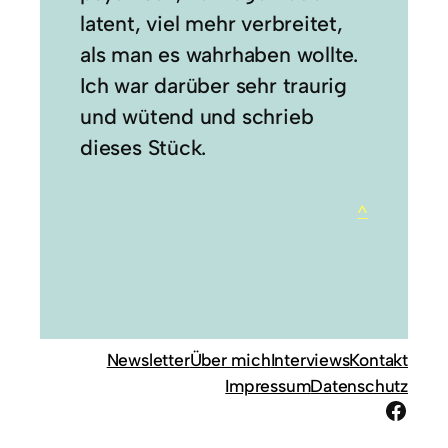
latent, viel mehr verbreitet,
als man es wahrhaben wollte.
Ich war darüber sehr traurig
und wütend und schrieb
dieses Stück.
^
Newsletter
Über mich
Interviews
Kontakt
Impressum
Datenschutz
Face