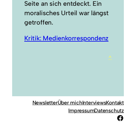
Seite an sich entdeckt. Ein
moralisches Urteil war längst
getroffen.
Kritik: Medienkorrespondenz
^
Newsletter
Über mich
Interviews
Kontakt
Impressum
Datenschutz
Face