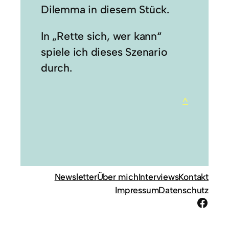
Dilemma in diesem Stück.
In „Rette sich, wer kann“
spiele ich dieses Szenario
durch.
^
Newsletter
Über mich
Interviews
Kontakt
Impressum
Datenschutz
Face