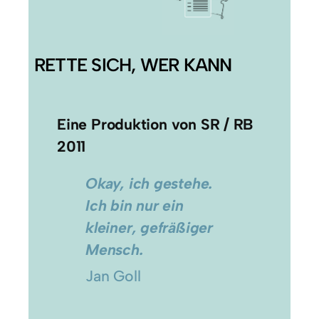
RETTE SICH, WER KANN
Eine Produktion von SR / RB
2011
Okay, ich gestehe.
Ich bin nur ein
kleiner, gefräßiger
Mensch.
Jan Goll