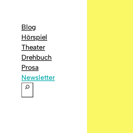
Blog
Hörspiel
Theater
Drehbuch
Prosa
Newsletter
S
u
c
h
e