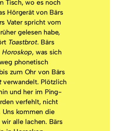
am Tisch, wo es noch
das Hörgerät von Bärs
rs Vater spricht vom
früher gelesen habe,
ört
Toastbrot
. Bärs
h
Horoskop
, was sich
nweg phonetisch
 bis zum Ohr von Bärs
t
verwandelt. Plötzlich
 hin und her im Ping-
rden verfehlt, nicht
. Uns kommen die
wir alle lachen. Bärs