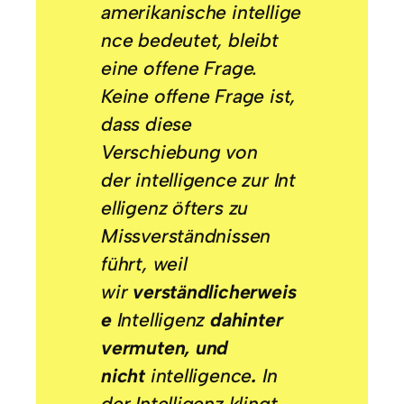
amerikanische
intellige
nce
bedeutet, bleibt
eine offene Frage.
Keine offene Frage ist,
dass diese
Verschiebung von
der
intelligence
zur
Int
elligenz
öfters zu
Missverständnissen
führt, weil
wir
verständlicherweis
e
Intelligenz
dahinter
vermuten, und
nicht
intelligence
.
In
der
Intelligenz
klingt