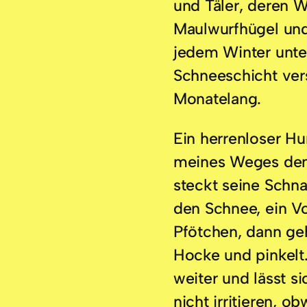
und Täler, deren W
Maulwurfhügel und
jedem Winter unte
Schneeschicht ve
Monatelang.
Ein herrenloser Hu
meines Weges den
steckt seine Schn
den Schnee, ein Vo
Pfötchen, dann geh
Hocke und pinkelt.
weiter und lässt s
nicht irritieren, 