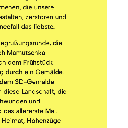
menen, die unsere
estalten, zerstören und
neefall das liebste.
egrüßungsrunde, die
ich Mamutschka
ach dem Frühstück
ng durch ein Gemälde.
in dem 3D-Gemälde
h diese Landschaft, die
chwunden und
o das allererste Mal.
e Heimat, Höhenzüge