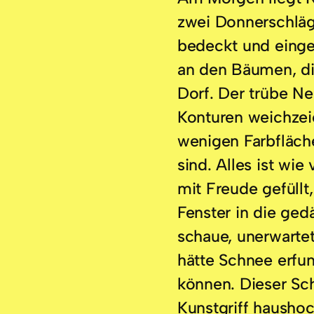
zwei Donnerschläg
bedeckt und eingeh
an den Bäumen, d
Dorf. Der trübe Ne
Konturen weichzei
wenigen Farbfläche
sind. Alles ist wie
mit Freude gefüllt
Fenster in die ged
schaue, unerwarte
hätte Schnee erfu
können. Dieser Sc
Kunstgriff hausho