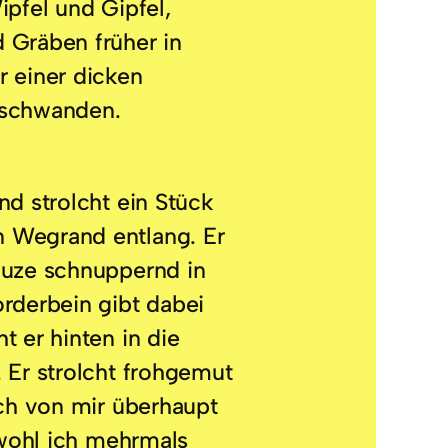
ipfel und Gipfel,
 Gräben früher in
r einer dicken
rschwanden.
nd strolcht ein Stück
 Wegrand entlang. Er
auze schnuppernd in
rderbein gibt dabei
t er hinten in die
 Er strolcht frohgemut
ich von mir überhaupt
obwohl ich mehrmals