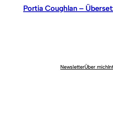
Portia Coughlan – Überse
Newsletter
Über mich
In